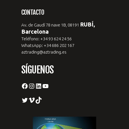
CONTACTO
RUBÍ,
Av. de Gaudí 78 nave 1B, 08191
Barcelona
Teléfono: +34 93 624 24 56
WhatsApp: +34 686 202 167
aztrading@aztrading.es
SÍGUENOS
Facebook
Instagram
LinkedIn
YouTube
Twitter
Vimeo
TikTok