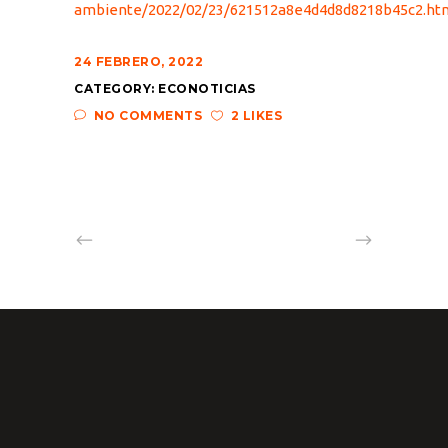
ambiente/2022/02/23/621512a8e4d4d8d8218b45c2.ht
24 FEBRERO, 2022
CATEGORY:
ECONOTICIAS
NO COMMENTS
2 LIKES