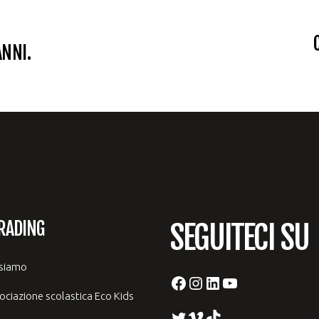
ANNI.
RADING
SEGUITECI SU
 siamo
Facebook
Instagram
LinkedIn
YouTube
ociazione scolastica Eco Kids
Twitter
Vimeo
TikTok