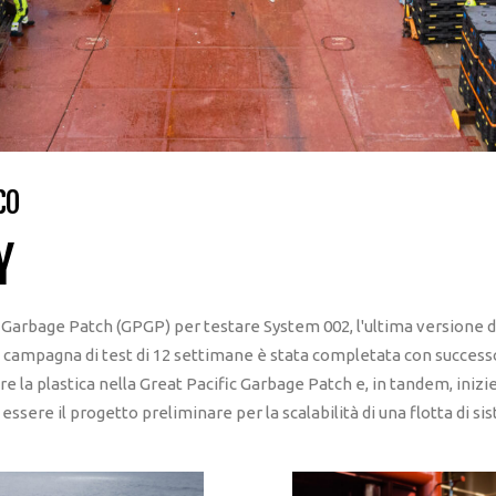
CO
Y
ic Garbage Patch (GPGP) per testare System 002, l'ultima versione del
La campagna di test di 12 settimane è stata completata con success
ere la plastica nella Great Pacific Garbage Patch e, in tandem, iniz
sere il progetto preliminare per la scalabilità di una flotta di sis