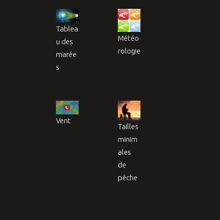
Tablea
Météo
u des
rologie
marée
s
Vent
Tailles
minim
ales
de
pêche