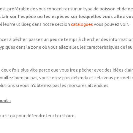
l est préférable de vous concentrer sur un type de poisson et de 
clair sur l'espèce ou les espèces sur lesquelles vous allez vo
l leurre utiliser, dans notre section
catalogues
vous pouvez voir.
er à pêcher, passez un peu de temps à chercher des informations
typiques dans la zone où vous allez aller, les caractéristiques de le
 deux fois plus vite parce que vous irez pêcher avec des idées cla
uillez bien ou pas, vous serez plus détendu et cela vous permettra
olutions si vous n'obtenez pas les morsures attendues.
ent :
rrir ou pour défendre leur territoire.