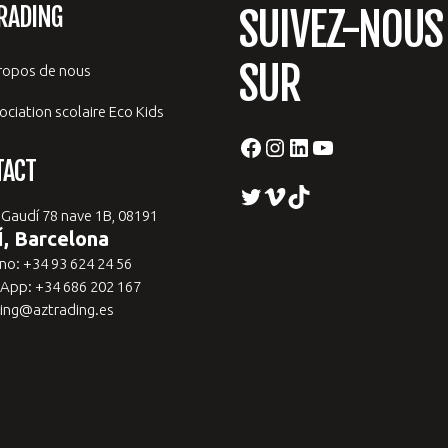
RADING
SUIVEZ-NOUS
SUR
ropos de nous
ociation scolaire Eco Kids
Facebook
Instagram
LinkedIn
YouTube
TACT
Twitter
Vimeo
TikTok
 Gaudí 78 nave 1B, 08191
, Barcelona
no: +34 93 624 24 56
App: +34 686 202 167
ing@aztrading.es