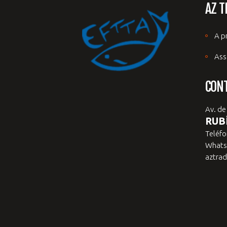
AZ T
A p
Ass
CON
Av. de
RUBÍ
Teléfo
Whats
aztrad