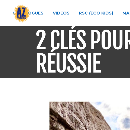
CATALOGUES
VIDÉOS
RSC (ECO KIDS)
MA
2 CLÉS POU
RÉUSSIE