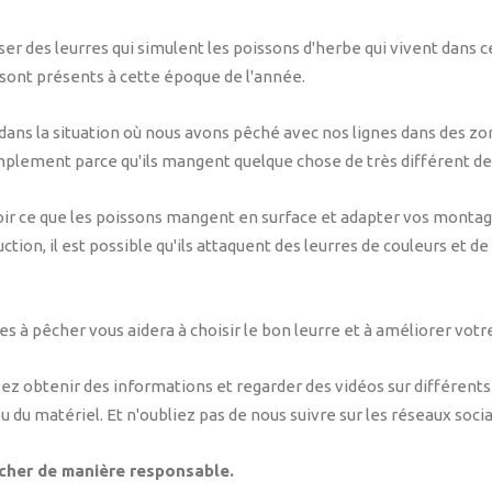
ser des leurres qui simulent les poissons d'herbe qui vivent dans ce
i sont présents à cette époque de l'année.
s la situation où nous avons pêché avec nos lignes dans des zon
implement parce qu'ils mangent quelque chose de très différent de
oir ce que les poissons mangent en surface et adapter vos monta
ion, il est possible qu'ils attaquent des leurres de couleurs et de t
s à pêcher vous aidera à choisir le bon leurre et à améliorer votr
vez obtenir des informations et regarder des vidéos sur différents 
ou du matériel. Et n'oubliez pas de nous suivre sur les réseaux soci
êcher de manière responsable.