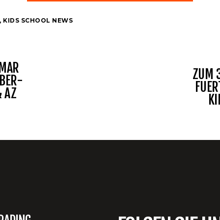
,
KIDS SCHOOL NEWS
 MAR
ZUM 3
MBER-
FUER
& AZ
KI