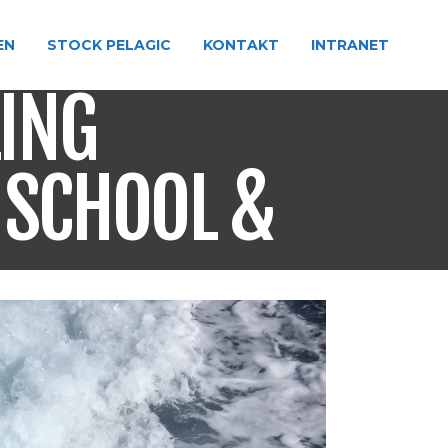
EN
STOCK PELAGIC
KONTAKT
INTRANET
LING
 SCHOOL &