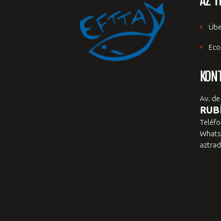
AZ T
Übe
Eco
KON
Av. de
RUBÍ
Teléfo
Whats
aztrad