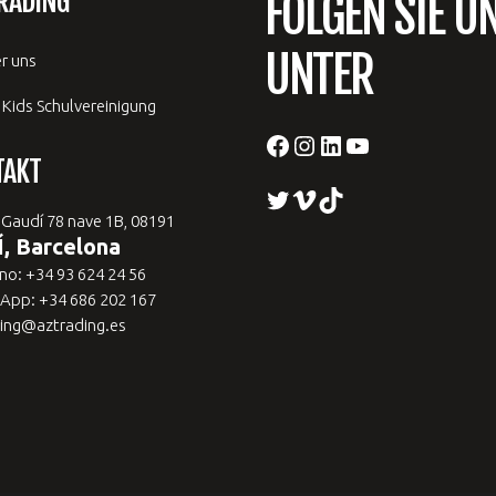
RADING
FOLGEN SIE U
UNTER
r uns
 Kids Schulvereinigung
Facebook
Instagram
LinkedIn
YouTube
TAKT
Twitter
Vimeo
TikTok
 Gaudí 78 nave 1B, 08191
, Barcelona
no: +34 93 624 24 56
App: +34 686 202 167
ing@aztrading.es