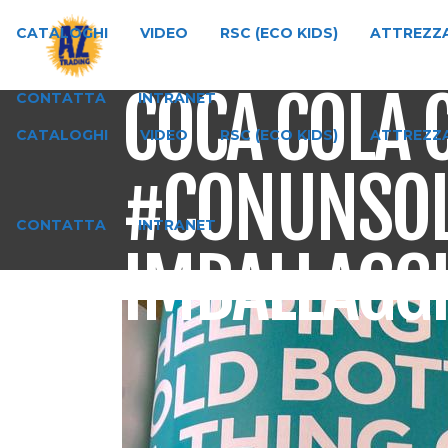
CATALOGHI
VIDEO
RSC (ECO KIDS)
ATTREZZA
COCA COLA 
CONTATTA
INTRANET
CATALOGHI
VIDEO
RSC (ECO KIDS)
ATTREZZA
#CONUNSOLO
CONTATTA
INTRANET
IMBALLAGGI