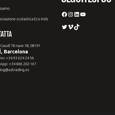
 siamo
Facebook
Instagram
LinkedIn
YouTube
ociazione scolastica Eco Kids
Twitter
Vimeo
TikTok
TATTA
 Gaudí 78 nave 1B, 08191
, Barcelona
no: +34 93 624 24 56
App: +34 686 202 167
ing@aztrading.es