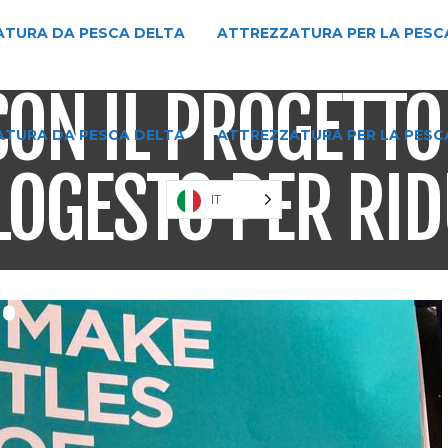
TURA DA PESCA DELTA
ATTREZZATURA PER LA PESC
CON IL PROGETTO
TURA DA PESCA DELTA
ATTREZZATURA PER LA PESC
GESTO PER RID
IT
.