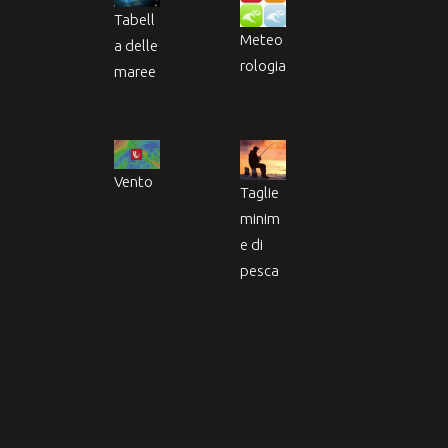
Tabell
Meteo
a delle
rologia
maree
Vento
Taglie
minim
e di
pesca