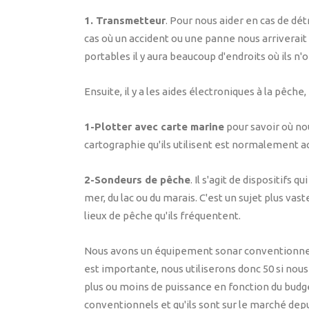
1. Transmetteur
. Pour nous aider en cas de dé
cas où un accident ou une panne nous arriverai
portables il y aura beaucoup d'endroits où ils n'
Ensuite, il y a les aides électroniques à la pêch
1-Plotter avec carte marine
pour savoir où nou
cartographie qu'ils utilisent est normalement 
2-Sondeurs de pêche
. Il s'agit de dispositifs
mer, du lac ou du marais. C'est un sujet plus vas
lieux de pêche qu'ils fréquentent.
Nous avons un équipement sonar conventionnel, 
est importante, nous utiliserons donc 50 si nou
plus ou moins de puissance en fonction du budg
conventionnels et qu'ils sont sur le marché depu