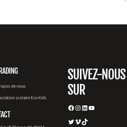
RADING
SUIVEZ-NOUS
SUR
ropos de nous
ociation scolaire Eco Kids
Facebook
Instagram
LinkedIn
YouTube
TACT
Twitter
Vimeo
TikTok