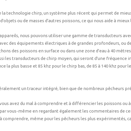
la technologie chirp, un système plus récent qui permet de mieux 
 d'objets ou de masses d'autres poissons, ce qui nous aide à mieux 
es appareils, nous pouvons utiliser une gamme de transducteurs av
avec des équipements électriques à de grandes profondeurs, ou de
rchons des poissons en surface ou dans une zone d'eau à 40 mètres
i les transducteurs de chirp moyen, qui seront d'une fréquence int
 la plus basse et 85 khz pour le chirp bas, de 85 à 140 khz pour l
ralement un traceur intégré, bien que de nombreux pêcheurs pré
ous avez du mal à comprendre et à différencier les poissons ou à i
ndre par vous-même en regardant également les commentaires de ce
comprendre, même pour les pêcheurs les plus expérimentés, car c