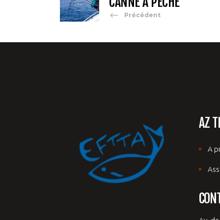
CANNE À PÊCHE
Précédent
AZ T
A p
Ass
CON