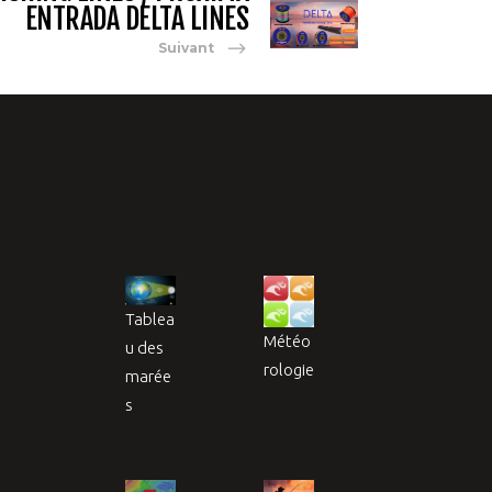
ENTRADA DELTA LINES
Suivant
Tablea
Météo
u des
rologie
marée
s