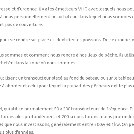
tresse et d'urgence, il y a les émetteurs VHF, avec lesquels nous
t à nous personnellement ou au bateau dans lequel nous sommes et
ont pas de couverture.
e, pour se rendre sur place et identifier les poissons. De ce groupe
s sommes et comment nous rendre à nos lieux de pêche, ils utilisen
achetée dans la zone où nous sommes.
 qui utilisent un transducteur placé au fond du bateau ou sur le table
te à aborder et celui pour lequel la plupart des pêcheurs ont le plu
qui utilise normalement 50 à 200 transducteurs de fréquence. Plus
s forons plus profondément et 200 si nous forons moins profondémen
et que nous investissons, généralement entre 300w et 1kw. On pe
is plus d'années.