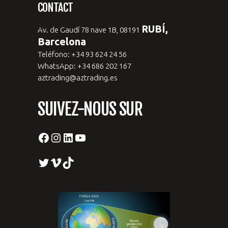
CONTACT
RUBÍ,
Av. de Gaudí 78 nave 1B, 08191
Barcelona
Teléfono: +34 93 624 24 56
WhatsApp: +34 686 202 167
aztrading@aztrading.es
SUIVEZ-NOUS SUR
Facebook
Instagram
LinkedIn
YouTube
Twitter
Vimeo
TikTok