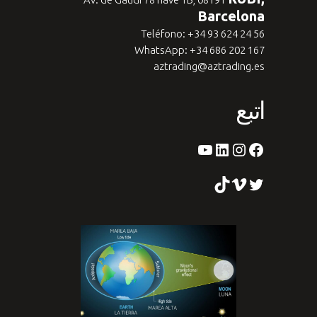
Barcelona
Teléfono: +34 93 624 24 56
WhatsApp: +34 686 202 167
aztrading@aztrading.es
اتبع
الفيس بوك
لينكد إن
إينستاجرام
يوتيوب
التغريد
فيميو
تيك توك