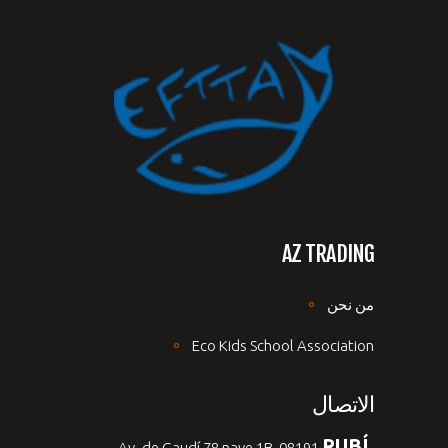
AZ TRADING
من نحن
Eco Kids School Association
الاتصال
RUBÍ,
Av. de Gaudí 78 nave 1B, 08191