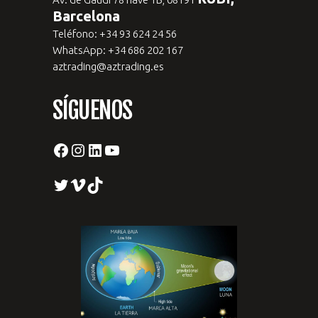
Barcelona
Teléfono: +34 93 624 24 56
WhatsApp: +34 686 202 167
aztrading@aztrading.es
SÍGUENOS
Facebook
Instagram
LinkedIn
YouTube
Twitter
Vimeo
TikTok