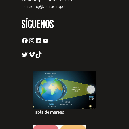
aztrading@aztrading.es
SÍGUENOS
Facebook
Instagram
LinkedIn
YouTube
Twitter
Vimeo
TikTok
Tabla de mareas