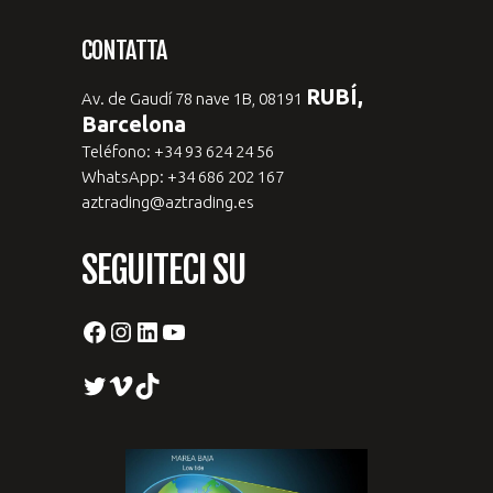
CONTATTA
RUBÍ,
Av. de Gaudí 78 nave 1B, 08191
Barcelona
Teléfono: +34 93 624 24 56
WhatsApp: +34 686 202 167
aztrading@aztrading.es
SEGUITECI SU
Facebook
Instagram
LinkedIn
YouTube
Twitter
Vimeo
TikTok