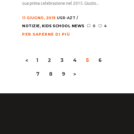
sua prima celebrazione nel 2015. Giusto...
11 GIUGNO, 2019
USR-AZT
NOTIZIE
,
KIDS SCHOOL NEWS
0
4
PER SAPERNE DI PIÙ
1
2
3
4
5
6
<
7
8
9
>