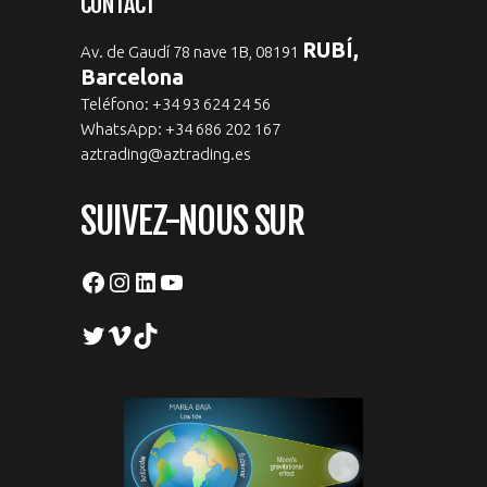
CONTACT
RUBÍ,
Av. de Gaudí 78 nave 1B, 08191
Barcelona
Teléfono: +34 93 624 24 56
WhatsApp: +34 686 202 167
aztrading@aztrading.es
SUIVEZ-NOUS SUR
Facebook
Instagram
LinkedIn
YouTube
Twitter
Vimeo
TikTok