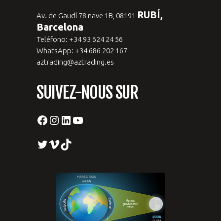
RUBÍ,
Av. de Gaudí 78 nave 1B, 08191
Barcelona
Teléfono: +34 93 624 24 56
WhatsApp: +34 686 202 167
aztrading@aztrading.es
SUIVEZ-NOUS SUR
Facebook
Instagram
LinkedIn
YouTube
Twitter
Vimeo
TikTok