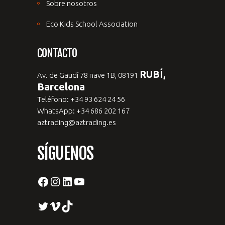
Sobre nosotros
Eco Kids School Association
CONTACTO
RUBÍ,
Av. de Gaudí 78 nave 1B, 08191
Barcelona
Teléfono: +34 93 624 24 56
WhatsApp: +34 686 202 167
aztrading@aztrading.es
SÍGUENOS
Facebook
Instagram
LinkedIn
YouTube
Twitter
Vimeo
TikTok