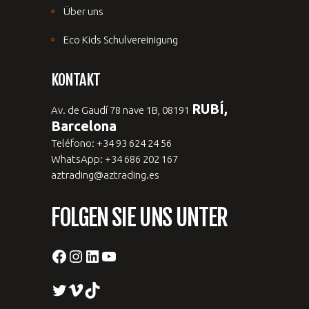
Über uns
Eco Kids Schulvereinigung
KONTAKT
RUBÍ,
Av. de Gaudí 78 nave 1B, 08191
Barcelona
Teléfono: +34 93 624 24 56
WhatsApp: +34 686 202 167
aztrading@aztrading.es
FOLGEN SIE UNS UNTER
Facebook
Instagram
LinkedIn
YouTube
Twitter
Vimeo
TikTok