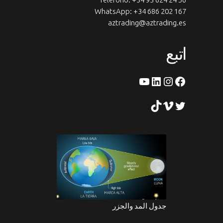
WhatsApp: +34 686 202 167
aztrading@aztrading.es
اتبع
الفيس بوك
لينكد إن
إينستاجرام
يوتيوب
التغريد
فيميو
تيك توك
جدول المد والجزر