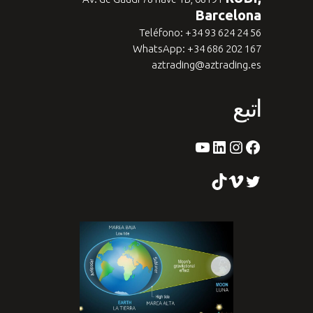
Barcelona
Teléfono: +34 93 624 24 56
WhatsApp: +34 686 202 167
aztrading@aztrading.es
اتبع
الفيس بوك
لينكد إن
إينستاجرام
يوتيوب
التغريد
فيميو
تيك توك