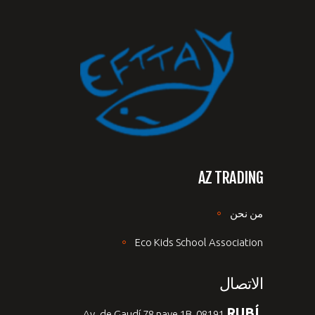
AZ TRADING
من نحن
Eco Kids School Association
الاتصال
RUBÍ,
Av. de Gaudí 78 nave 1B, 08191